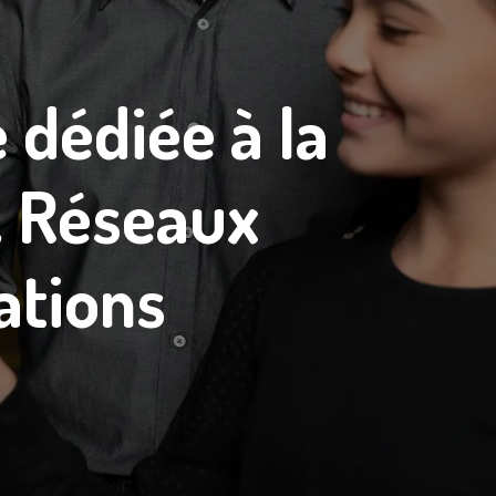
e
dédiée à la
, Réseaux
ations