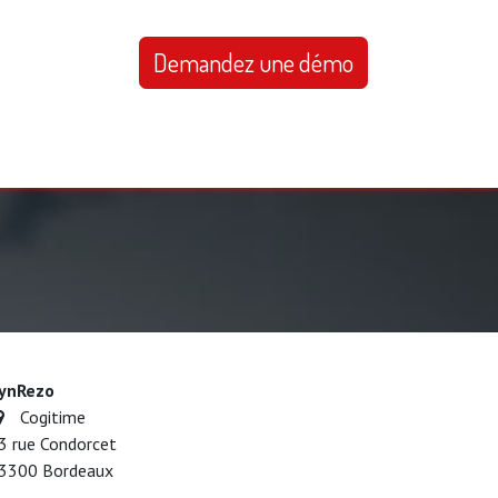
Demandez une démo
quipe
Blog
FAQ
Contact
ynRezo
Cogitime
3 rue Condorcet
3300 Bordeaux