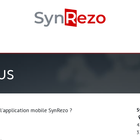
onnalités
Utilisateurs
Site Internet
Tarifs
Notre é
us
 l'application mobile SynRezo ?
S
4
3